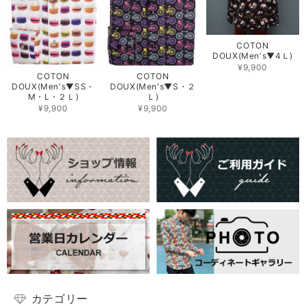
COTON
DOUX(Men's▼4Ｌ)
¥9,900
COTON
COTON
DOUX(Men's▼SS・
DOUX(Men's▼S・２
M・L・２Ｌ)
Ｌ)
¥9,900
¥9,900
カテゴリー