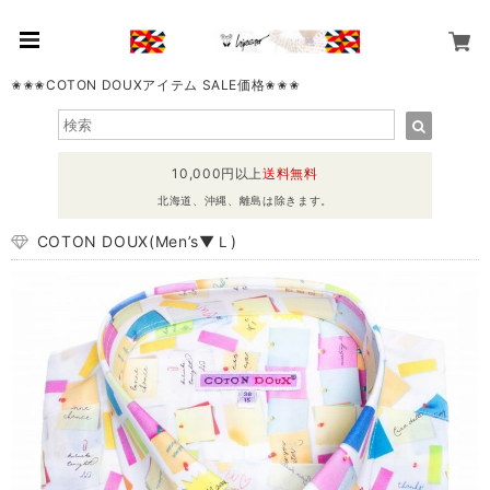
✬✬✬COTON DOUXアイテム SALE価格✬✬✬
10,000円以上
送料無料
北海道、沖縄、離島は除きます。
COTON DOUX(Men’s▼Ｌ)