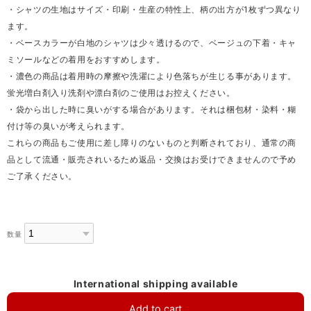
・シャツの生地はサイズ・印刷・生産の特性上、柄の出方が1枚ずつ異なり
ます。
・ベースカラーが白地のシャツは少々透けるので、ベージュの下着・キャ
ミソールなどの着用をおすすめします。
・濃色の商品は着用時の摩擦や洗濯により色落ちが生じる事があります。
蛍光増白剤入り洗剤や漂白剤のご使用はお控えください。
・袋から出した時に臭いがする場合があります。それは梱包材・染料・糊
付け等の臭いが考えられます。
これらの商品もご使用に差し障りのないものと判断されており、通常の商
品として流通・販売されいるため返品・交換はお受けできませんので予め
ご了承ください。
数量
International shipping available
Add to cart