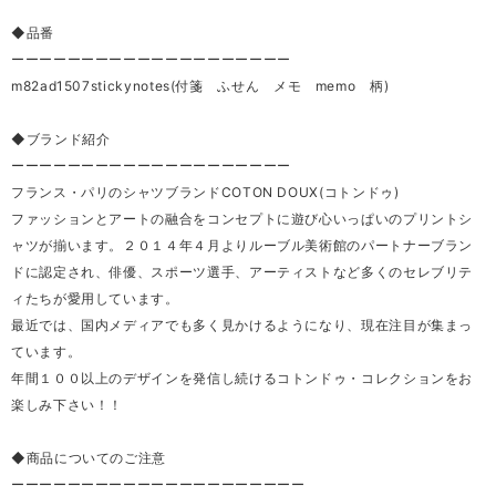
◆品番
ーーーーーーーーーーーーーーーーーーーー
m82ad1507stickynotes(付箋 ふせん メモ memo 柄)
◆ブランド紹介
ーーーーーーーーーーーーーーーーーーーー
フランス・パリのシャツブランドCOTON DOUX(コトンドゥ)
ファッションとアートの融合をコンセプトに遊び心いっぱいのプリントシ
ャツが揃います。２０１４年４月よりルーブル美術館のパートナーブラン
ドに認定され、俳優、スポーツ選手、アーティストなど多くのセレブリテ
ィたちが愛用しています。
最近では、国内メディアでも多く見かけるようになり、現在注目が集まっ
ています。
年間１００以上のデザインを発信し続けるコトンドゥ・コレクションをお
楽しみ下さい！！
◆商品についてのご注意
ーーーーーーーーーーーーーーーーーーーーー