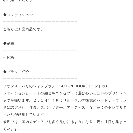
生産地：イタリア
◆コンディション
ーーーーーーーーーーーーーーーーーーーー
こちらは新品商品です。
◆品番
ーーーーーーーーーーーーーーーーーーーー
ヘビ柄
◆ブランド紹介
ーーーーーーーーーーーーーーーーーーーー
フランス・パリのシャツブランドCOTON DOUX(コトンドゥ)
ファッションとアートの融合をコンセプトに遊び心いっぱいのプリントシ
ャツが揃います。２０１４年４月よりルーブル美術館のパートナーブラン
ドに認定され、俳優、スポーツ選手、アーティストなど多くのセレブリテ
ィたちが愛用しています。
最近では、国内メディアでも多く見かけるようになり、現在注目が集まっ
ています。