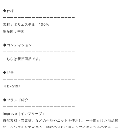
◆仕様
ーーーーーーーーーーーーーーーーーーーー
素材：ポリエステル 100％
生産国：中国
◆コンディション
ーーーーーーーーーーーーーーーーーーーー
こちらは新品商品です。
◆品番
ーーーーーーーーーーーーーーーーーーーー
ＮＤ-5197
◆ブランド紹介
ーーーーーーーーーーーーーーーーーーーー
improve（インプルーブ）
自然素材・異素材、などの生地やニットを使用し、一手間かけた商品展
開。シンプルなアイテム、時代の流れに沿ったアイテムなものでも、一工