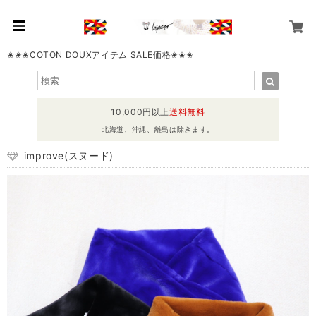
✬✬✬COTON DOUXアイテム SALE価格✬✬✬
10,000円以上
送料無料
北海道、沖縄、離島は除きます。
improve(スヌード)