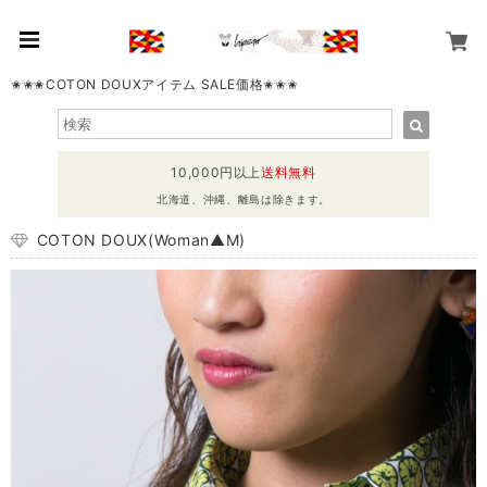
✬✬✬COTON DOUXアイテム SALE価格✬✬✬
10,000円以上
送料無料
北海道、沖縄、離島は除きます。
COTON DOUX(Woman▲M)