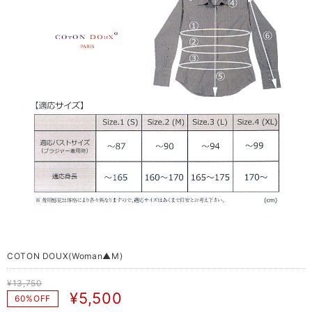
COTON DOUX(Woman▲M)
¥13,750
¥5,500
60%OFF