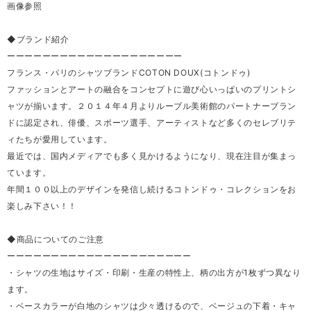
画像参照
◆ブランド紹介
ーーーーーーーーーーーーーーーーーーーー
フランス・パリのシャツブランドCOTON DOUX(コトンドゥ)
ファッションとアートの融合をコンセプトに遊び心いっぱいのプリントシ
ャツが揃います。２０１４年４月よりルーブル美術館のパートナーブラン
ドに認定され、俳優、スポーツ選手、アーティストなど多くのセレブリテ
ィたちが愛用しています。
最近では、国内メディアでも多く見かけるようになり、現在注目が集まっ
ています。
年間１００以上のデザインを発信し続けるコトンドゥ・コレクションをお
楽しみ下さい！！
◆商品についてのご注意
ーーーーーーーーーーーーーーーーーーーーー
・シャツの生地はサイズ・印刷・生産の特性上、柄の出方が1枚ずつ異なり
ます。
・ベースカラーが白地のシャツは少々透けるので、ベージュの下着・キャ