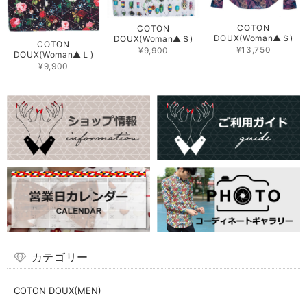
COTON
COTON
DOUX(Woman▲Ｓ)
DOUX(Woman▲Ｓ)
COTON
¥13,750
¥9,900
DOUX(Woman▲Ｌ)
¥9,900
カテゴリー
COTON DOUX(MEN)