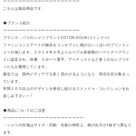
ーーーーーーーーーーーーーーーーーーーー
こちらは新品商品です。
◆ブランド紹介
ーーーーーーーーーーーーーーーーーーーー
フランス・パリのシャツブランドCOTON DOUX(コトンドゥ)
ファッションとアートの融合をコンセプトに遊び心いっぱいのプリントシ
ャツが揃います。２０１４年４月よりルーブル美術館のパートナーブラン
ドに認定され、俳優、スポーツ選手、アーティストなど多くのセレブリテ
ィたちが愛用しています。
最近では、国内メディアでも多く見かけるようになり、現在注目が集まっ
ています。
年間１００以上のデザインを発信し続けるコトンドゥ・コレクションをお
楽しみ下さい！！
◆商品についてのご注意
ーーーーーーーーーーーーーーーーーーーーー
・シャツの生地はサイズ・印刷・生産の特性上、柄の出方が1枚ずつ異なり
ます。