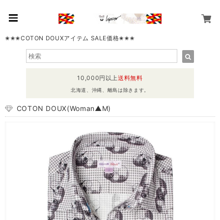
✬✬✬COTON DOUXアイテム SALE価格✬✬✬
10,000円以上
送料無料
北海道、沖縄、離島は除きます。
COTON DOUX(Woman▲M)