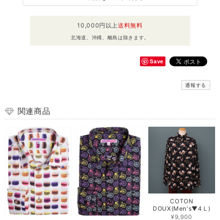
10,000円以上
送料無料
北海道、沖縄、離島は除きます。
Save
通報する
関連商品
COTON
DOUX(Men's▼4Ｌ)
¥9,900