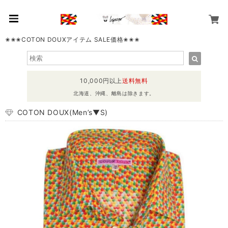
✬✬✬COTON DOUXアイテム SALE価格✬✬✬
10,000円以上
送料無料
北海道、沖縄、離島は除きます。
COTON DOUX(Men’s▼S)