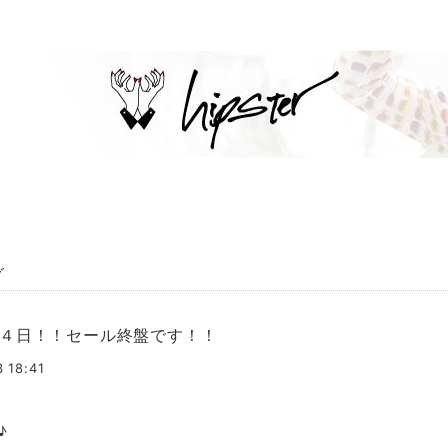
グ
４日！！セール終盤です！！
3 18:41
♪