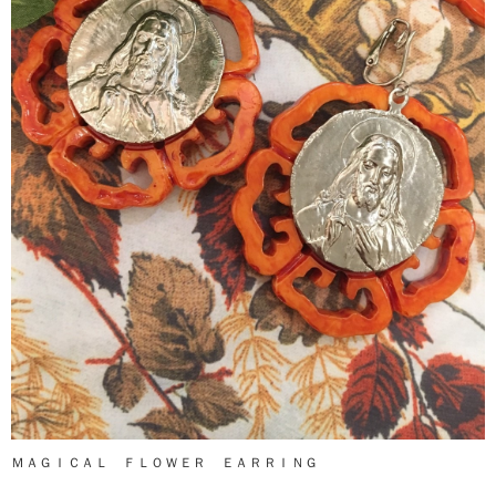
ＭＡＧＩＣＡＬ ＦＬＯＷＥＲ ＥＡＲＲＩＮＧ