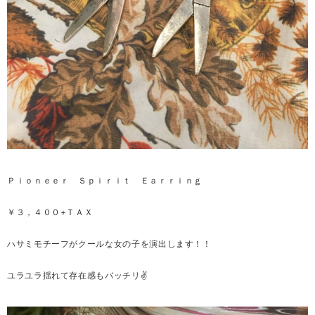
Ｐｉｏｎｅｅｒ Ｓｐｉｒｉｔ Ｅａｒｒｉｎｇ
￥３，４００+ＴＡＸ
ハサミモチーフがクールな女の子を演出します！！
ユラユラ揺れて存在感もバッチリ✌