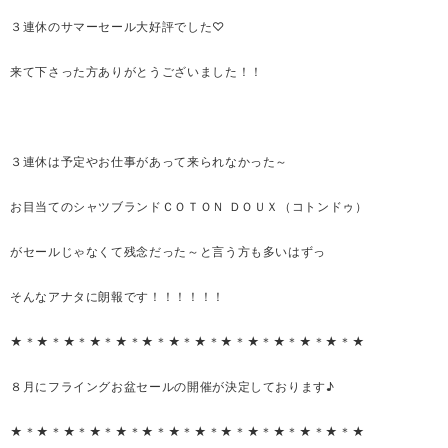
３連休のサマーセール大好評でした♡
来て下さった方ありがとうございました！！
３連休は予定やお仕事があって来られなかった～
お目当てのシャツブランドＣＯＴＯＮ ＤＯＵＸ（コトンドゥ）
がセールじゃなくて残念だった～と言う方も多いはずっ
そんなアナタに朗報です！！！！！！
★＊★＊★＊★＊★＊★＊★＊★＊★＊★＊★＊★＊★＊★
８月にフライングお盆セールの開催が決定しております♪
★＊★＊★＊★＊★＊★＊★＊★＊★＊★＊★＊★＊★＊★