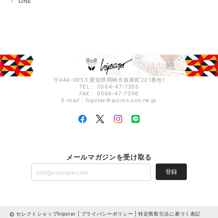
LINE
〶444-0053 愛知県岡崎市板屋町221番地1
TEL： 0564-47-7355
FAX： 0564-47-7356
E-mail：hipster＠aioros.ocn.ne.jp
メールマガジンを受け取る
登録
セレクトショップhipster |
プライバシーポリシー
|
特定商取引法に基づく表記