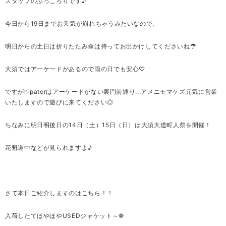
スタッフのぶっころりです♪
今日から19日までお天気が崩れちゃうみたいなので、
明日からの土日は折りたたみ傘は持ってお出かけしてくださいね☂
大須ではアーケードがあるので雨の日でも安心♡
ですがhipaterはアーケードがない裏門前通り...アメニモマケズ元気に営業
いたしますので遊びに来てください◎
ちなみに明日明後日の14日（土）15日（日）は大須大道町人祭を開催！
花魁道中などが見られますよ♪
さて本日ご紹介しますのはこちら！！
入荷したてほやほやUSEDジャケット～❁