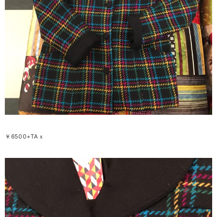
￥6500+TAｘ