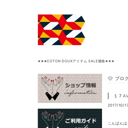
✬✬✬COTON DOUXアイテム SALE価格✬✬✬
ブロ
１７A
2017/10/1
こんばんは