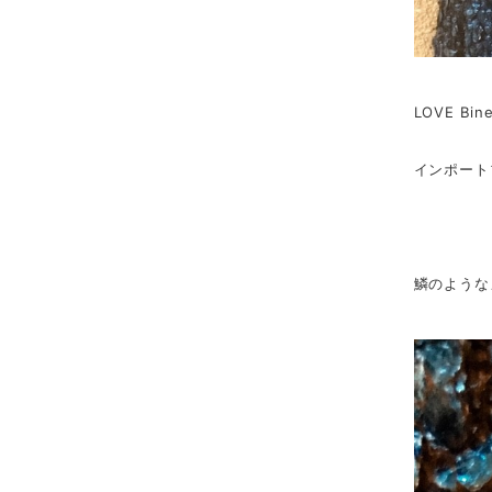
LOVE B
インポート
鱗のような