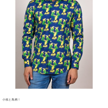
小枝と鳥柄！