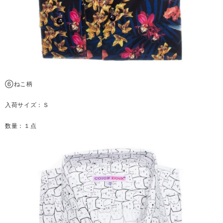
⑥ねこ柄
入荷サイズ：Ｓ
数量：１点