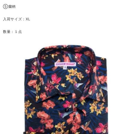
⑤蘭柄
入荷サイズ：XL
数量：１点