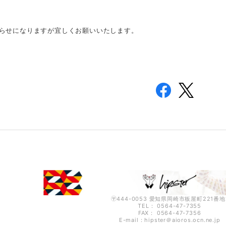
らせになりますが宜しくお願いいたします。
〶444-0053 愛知県岡崎市板屋町221番地
TEL： 0564-47-7355
FAX： 0564-47-7356
E-mail：hipster＠aioros.ocn.ne.jp