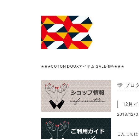
✬✬✬COTON DOUXアイテム SALE価格✬✬✬
ブロ
12月
2018/12/0
こんにちは