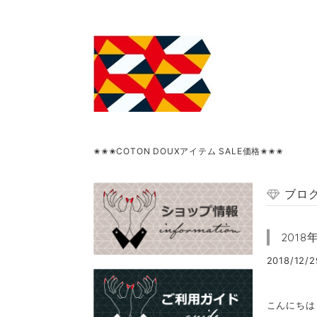
✬✬✬COTON DOUXアイテム SALE価格✬✬✬
ブロ
201
2018/12/2
こんにちは