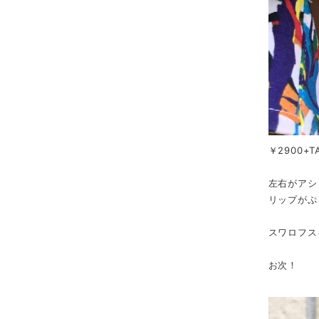
￥2900+T
左右がアシ
リップがぷ
スワロフス
お次！