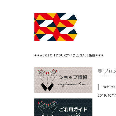
✬✬✬COTON DOUXアイテム SALE価格✬✬✬
ブロ
☆hi
2019/10/1