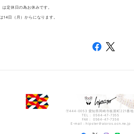
日）は定休日の為お休みです。
は14日（月）からになります。
〶444-0053 愛知県岡崎市板屋町221番地
TEL： 0564-47-7355
FAX： 0564-47-7356
E-mail：hipster＠aioros.ocn.ne.jp