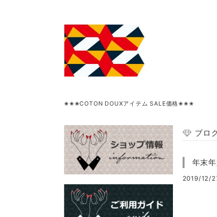
✬✬✬COTON DOUXアイテム SALE価格✬✬✬
ブロ
年末年
2019/12/2